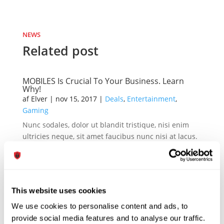
NEWS
Related post
MOBILES Is Crucial To Your Business. Learn
Why!
af
Elver
|
nov 15, 2017
|
Deals
,
Entertainment
,
Gaming
Nunc sodales, dolor ut blandit tristique, nisi enim
ultricies neque, sit amet faucibus nunc nisi at lacus.
Donec id nunc eu nibh...
læs mere
This website uses cookies
We use cookies to personalise content and ads, to
What You Can Learn From Bill Gates About
provide social media features and to analyse our traffic.