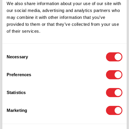
SMART ELECTRONIC
We also share information about your use of our site with
af
Elver
|
okt 1, 2017
|
Deals
,
Entertainment
,
Reviews
our social media, advertising and analytics partners who
Nunc sodales, dolor ut blandit tristique, nisi enim
may combine it with other information that you’ve
ultricies neque, sit amet faucibus nunc nisi at lacus.
provided to them or that they’ve collected from your use
Donec id nunc eu nibh...
of their services.
læs mere
Consent
Necessary
Selection
Find Out How I Cured My HEADPHONES In 2
Days
Preferences
af
Elver
|
sep 1, 2017
|
Deals
,
Gear
,
Smart Electronic
Nunc sodales, dolor ut blandit tristique, nisi enim
Statistics
ultricies neque, sit amet faucibus nunc nisi at lacus.
Donec id nunc eu nibh...
læs mere
Marketing