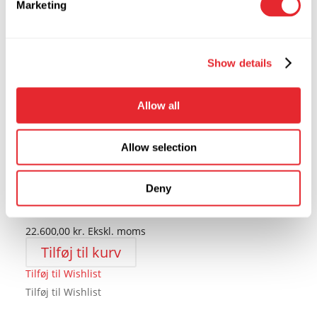
Marketing
Vælg
Dette
muligheder
vare
Tilføj til Wishlist
Show details
har
Tilføj til Wishlist
flere
varianter.
Allow all
Mulighederne
kan
Allow selection
Brandsikkert
vælges
Dokumentskab BDS165
på
Deny
varesiden
28.250,00
kr.
inkl. moms
22.600,00
kr.
Ekskl. moms
Tilføj til kurv
Tilføj til Wishlist
Tilføj til Wishlist