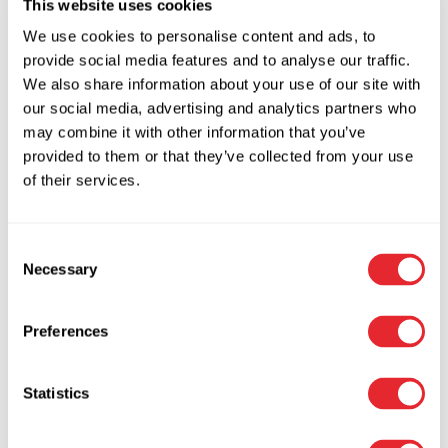
This website uses cookies
We use cookies to personalise content and ads, to
provide social media features and to analyse our traffic.
Brandsikkert pengeskab
We also share information about your use of our site with
Garant 75
our social media, advertising and analytics partners who
may combine it with other information that you’ve
21.125,00
kr.
inkl. moms
provided to them or that they’ve collected from your use
16.900,00
kr.
Ekskl. moms
of their services.
Tilføj til kurv
Tilføj til Wishlist
Consent
Tilføj til Wishlist
Necessary
Selection
Preferences
Sikkerhedsskab SC49
Statistics
7.625,00
kr.
inkl. moms
6.100,00
kr.
Ekskl. moms