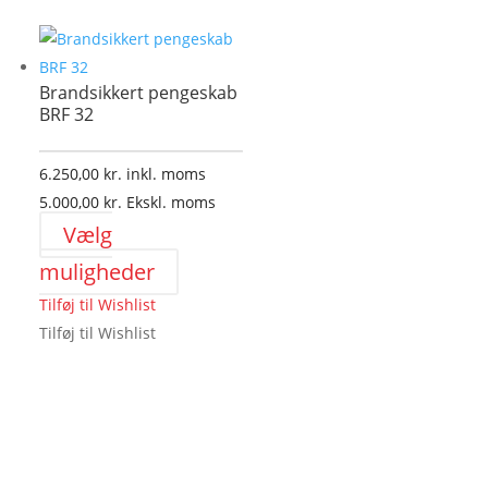
Brandsikkert pengeskab
BRF 32
6.250,00
kr.
inkl. moms
5.000,00
kr.
Ekskl. moms
Vælg
Dette
muligheder
vare
Tilføj til Wishlist
har
Tilføj til Wishlist
flere
varianter.
Mulighederne
kan
vælges