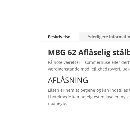
Beskrivelse
Yderligere informati
MBG 62 Aflåselig stål
På hotelværelser, i sommerhuse eller derh
værdigenstande mod lejlighedstyveri. Bokse
AFLÅSNING
Låsen er nem at betjene og kan indstilles 
i hotelmode kan hotelgæsten lave en ny 
nødnøgle.