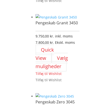
Tilføj til Wishlist
flere
varianter.
Mulighederne
Pengeskab Granit 3450
kan
vælges
9.750,00
kr.
inkl. moms
på
7.800,00
kr.
Ekskl. moms
varesiden
Quick
View
Vælg
Dette
muligheder
vare
Tilføj til Wishlist
har
Tilføj til Wishlist
flere
varianter.
Mulighederne
Pengeskab Zero 3045
kan