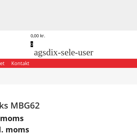
0,00
kr.
0
agsdix-sele-user
et
Kontakt
boks MBG62
. moms
l. moms