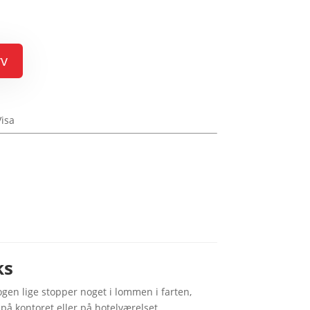
rv
ks
gen lige stopper noget i lommen i farten,
å kontoret eller på hotelværelset.