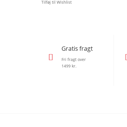
Tilføj til Wishlist
flere
varianter.
Mulighederne
kan
vælges
på
Gratis fragt
varesiden

Fri fragt over
1499 kr.