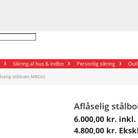
Sikring af hus & indbo
Personlig sikring
Outl
låselig stålboks MBG62
Aflåselig stål
6.000,00
kr.
inkl
4.800,00
kr.
Eksk