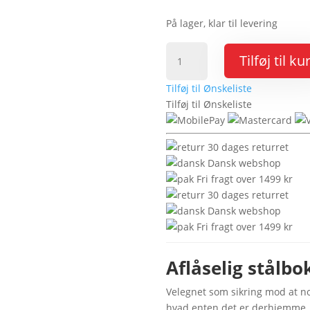
På lager, klar til levering
Aflåselig
Tilføj til ku
stålboks
MBG62
Tilføj til Ønskeliste
antal
Tilføj til Ønskeliste
30 dages returret
Dansk webshop
Fri fragt over 1499 kr
30 dages returret
Dansk webshop
Fri fragt over 1499 kr
Aflåselig stålbo
Velegnet som sikring mod at no
hvad enten det er derhjemme, p