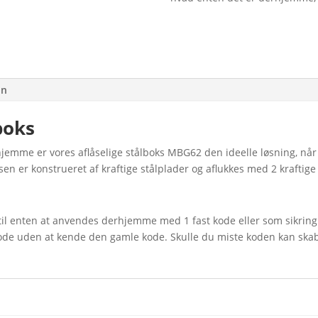
on
boks
jemme er vores aflåselige stålboks MBG62 den ideelle løsning, når
n er konstrueret af kraftige stålplader og aflukkes med 2 kraftige s
til enten at anvendes derhjemme med 1 fast kode eller som sikring 
kode uden at kende den gamle kode. Skulle du miste koden kan s