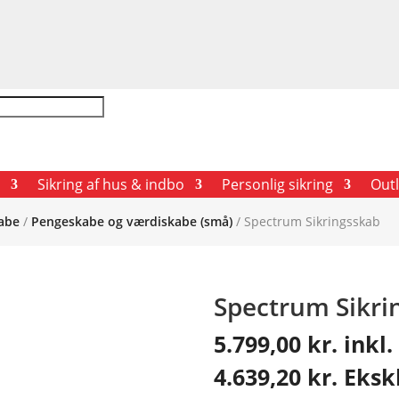
Sikring af hus & indbo
Personlig sikring
Outl
abe
/
Pengeskabe og værdiskabe (små)
/ Spectrum Sikringsskab
Spectrum Sikri
5.799,00
kr.
inkl
4.639,20
kr.
Eksk