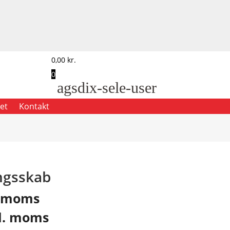
0,00
kr.
0
agsdix-sele-user
et
Kontakt
ngsskab
. moms
l. moms