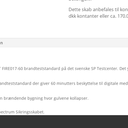
Dette skab anbefales til ko
dkk kontanter eller ca. 170
on
T FIRE017-60 brandteststandard på det svenske SP Testcenter. Det 
dteststandard der giver 60 minutters beskyttelse til digitale med
 i en brændende bygning hvor gulvene kollapser.
Spectrum Sikringsskabet.