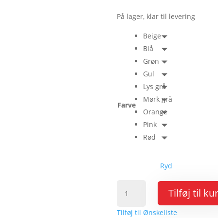
På lager, klar til levering
Beige
Blå
Grøn
Gul
Lys grå
Mørk grå
Farve
Orange
Pink
Rød
Ryd
Spectrum
Tilføj til ku
Sikringsskab
antal
Tilføj til Ønskeliste