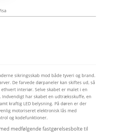
oderne sikringsskab mod både tyveri og brand.
farver. De farvede dørpaneler kan skiftes ud, så
ethvert interiør. Selve skabet er malet i en
å. Indvendigt har skabet en udtræksskuffe, en
samt kraftig LED belysning. På døren er der
enlig motoriseret elektronisk lås med
trol og kodefunktioner.
 med medfølgende fastgørelsesbolte til