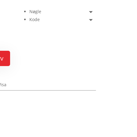
Nøgle
Kode
rv