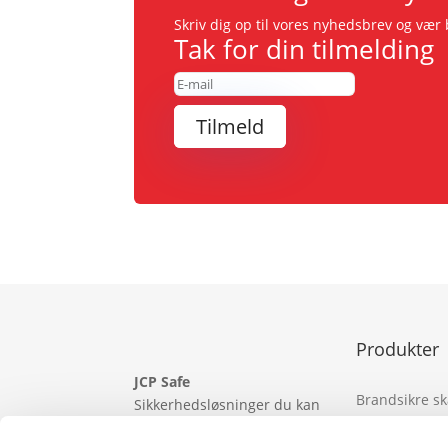
Skriv dig op til vores nyhedsbrev og væ
Tak for din tilmelding
Tilmeld
Produkter
JCP Safe
Brandsikre s
Sikkerhedsløsninger du kan
stole på. Kvalitet,
Nøgle skabe