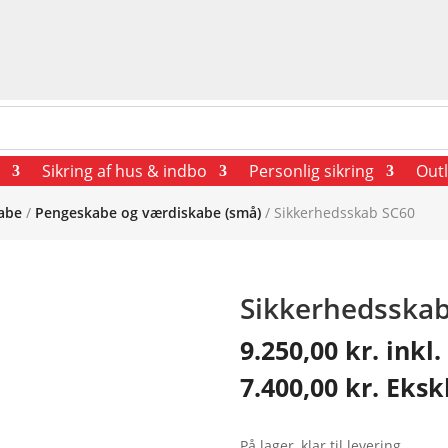
Sikring af hus & indbo
Personlig sikring
Outl
abe
/
Pengeskabe og værdiskabe (små)
/ Sikkerhedsskab SC60
Sikkerhedsska
9.250,00
kr.
inkl
7.400,00
kr.
Eksk
På lager, klar til levering