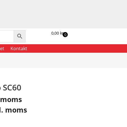
0,00
kr.
0
et
Kontakt
b SC60
. moms
l. moms