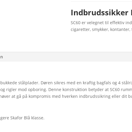
Indbrudssikker 
SC60 er velegnet til effektiv i
cigaretter, smykker, kontanter
on
lbukkede stålplader. Døren sikres med en kraftig bagfals og 4 stål
g rigler mod opboring. Denne konstruktion betyder at SC60 rummer
øver at gå på kompromis med hverken indbrudssikring eller dit b
ere Skafor Blå klasse.