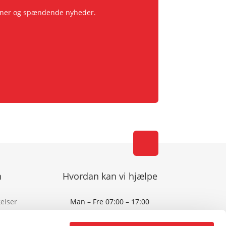
pagner og spændende nyheder.
n
Hvordan kan vi hjælpe
elser
Man – Fre 07:00 – 17:00
tik
Address: