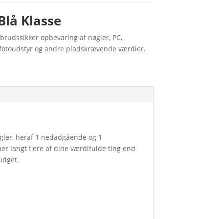
Blå Klasse
ndbrudssikker opbevaring af nøgler, PC,
, fotoudstyr og andre pladskrævende værdier.
rigler, heraf 1 nedadgående og 1
 langt flere af dine værdifulde ting end
udget.