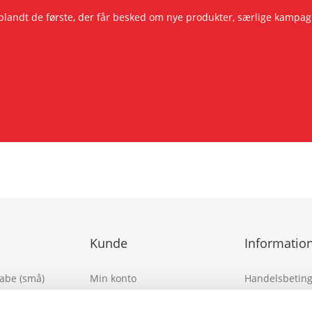
r blandt de første, der får besked om nye produkter, særlige kam
Kunde
Informatio
kabe (små)
Min konto
Handelsbeting
Konto detaljer
Persondatapoli