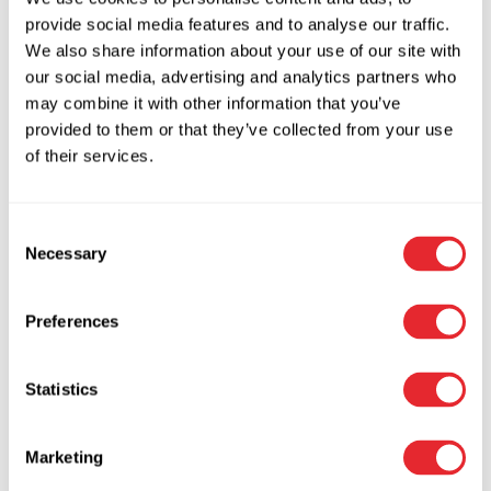
provide social media features and to analyse our traffic.
We also share information about your use of our site with
our social media, advertising and analytics partners who
may combine it with other information that you’ve
provided to them or that they’ve collected from your use
of their services.
Relaterede varer
Consent
Necessary
Selection
Key Box K12-plus
Brandsikkert pengeskab
Preferences
Garant 95
1.499,00
kr.
inkl. moms
1.199,20
kr.
Ekskl. moms
22.125,00
kr.
inkl. moms
Statistics
17.700,00
kr.
Ekskl. moms
Tilføj til kurv
Marketing
Tilføj til Wishlist
Tilføj til kurv