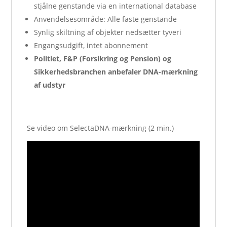
stjålne genstande via en international database
Anvendelsesområde: Alle faste genstande
Synlig skiltning af objekter nedsætter tyveri
Engangsudgift, intet abonnement
Politiet, F&P (Forsikring og Pension) og
Sikkerhedsbranchen anbefaler DNA-mærkning
af udstyr
Se video om SelectaDNA-mærkning (2 min.)