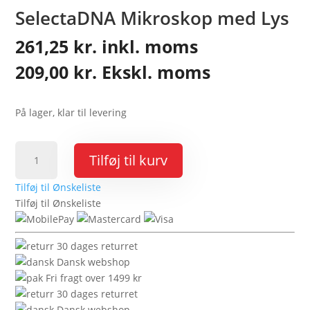
SelectaDNA Mikroskop med Lys
261,25
kr.
inkl. moms
209,00
kr.
Ekskl. moms
På lager, klar til levering
SelectaDNA
Tilføj til kurv
Mikroskop
med
Tilføj til Ønskeliste
Lys
Tilføj til Ønskeliste
antal
30 dages returret
Dansk webshop
Fri fragt over 1499 kr
30 dages returret
Dansk webshop