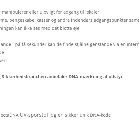
r manipulerer eller ulovligt for adgang til lokaler
karme, pengeskabe, kasser og andre indendørs adgangspunkter samt
ingen kan ikke ses med det blotte øje
ande - på få sekunder kan de finde stjålne genstande via en inter
de
veri
 og Sikkerhedsbranchen anbefaler DNA-mærkning af udstyr
UV-sporstof og en sikker
SelectaDNA
unik DNA-kode