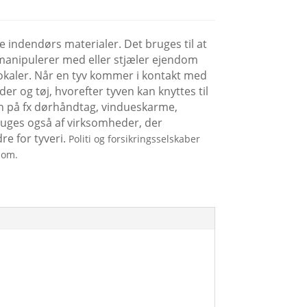
 indendørs materialer. Det bruges til at
 manipulerer med eller stjæler ejendom
l lokaler. Når en tyv kommer i kontakt med
der og tøj, hvorefter tyven kan knyttes til
en på fx dørhåndtag, vindueskarme,
uges også af virksomheder, der
re for tyveri.
Politi og forsikringsselskaber
dom.