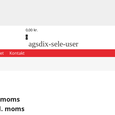
0,00
kr.
0
agsdix-sele-user
et
Kontakt
l
. moms
l. moms