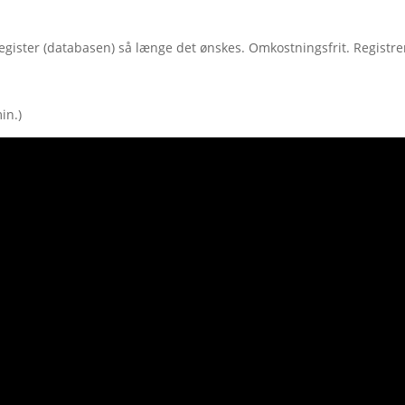
egister (databasen) så længe det ønskes. Omkostningsfrit. Registrer
in.)