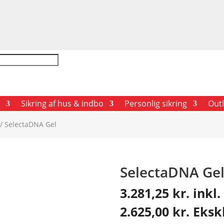
Sikring af hus & indbo
Personlig sikring
Outl
/ SelectaDNA Gel
SelectaDNA Ge
3.281,25
kr.
inkl
2.625,00
kr.
Eksk