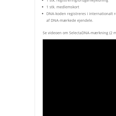
1 stk. registrering/brugervejledning
1 stk. medlemskort
DNA-koden registreres i internationalt r
af DNA-mærkede ejendele.
Se videoen om SelectaDNA-mærkning (2 m