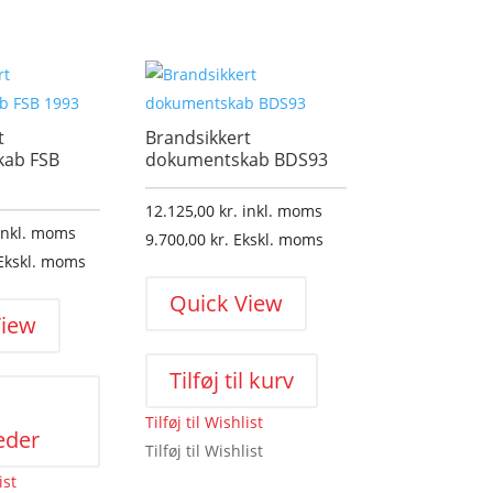
t
Brandsikkert
ab FSB
dokumentskab BDS93
12.125,00
kr.
inkl. moms
inkl. moms
9.700,00
kr.
Ekskl. moms
Ekskl. moms
Quick View
View
Dette
Tilføj til kurv
vare
Tilføj til Wishlist
har
eder
Tilføj til Wishlist
flere
varianter.
ist