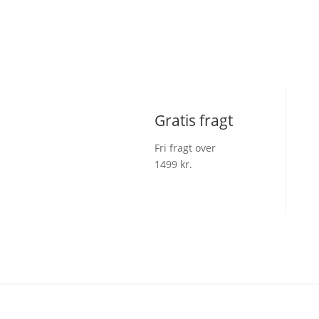
vælges
på
varesiden
Gratis fragt
Fri fragt over
1499 kr.