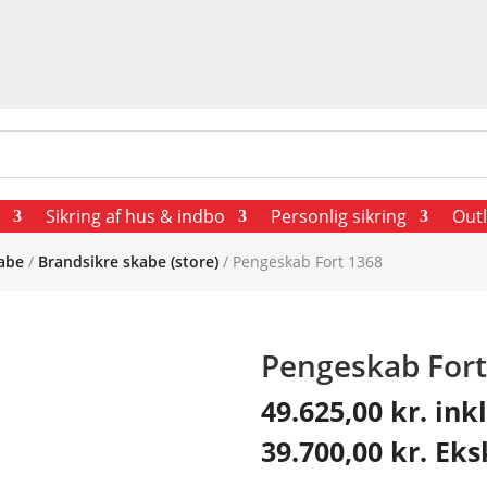
Sikring af hus & indbo
Personlig sikring
Outl
abe
/
Brandsikre skabe (store)
/ Pengeskab Fort 1368
Pengeskab Fort
49.625,00
kr.
ink
39.700,00
kr.
Eks