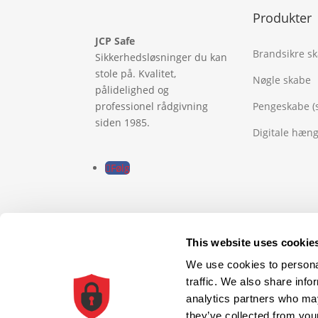
Produkter
JCP Safe
Brandsikre s
Sikkerhedsløsninger du kan
stole på. Kvalitet,
Nøgle skabe
pålidelighed og
professionel rådgivning
Pengeskabe (
siden 1985.
Digitale hæn
Følg
This website uses cookie
© 2026 All Rights Reserved
We use cookies to personal
traffic. We also share info
0
analytics partners who may
they’ve collected from your