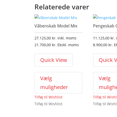
Relaterede varer
Våbenskab Model Mix
Pengeskab G
27.125,00
kr.
inkl. moms
11.125,00
kr.
21.700,00
kr.
Ekskl. moms
8.900,00
kr.
E
Quick View
Quick 
Dette
vare
Vælg
Vælg
har
muligheder
muligh
flere
varianter.
Tilføj til Wishlist
Tilføj til Wishl
Mulighederne
Tilføj til Wishlist
Tilføj til Wishl
kan