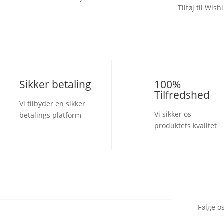
vælges
Tilføj til Wishl
kan
på
vælges
varesiden
på
varesiden
Sikker betaling
100%
Tilfredshed
Vi tilbyder en sikker
Vi sikker os
betalings platform
produktets kvalitet
Følge o