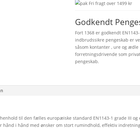
Fri fragt over 1499 kr
Godkendt Pengesk
Fort 1368 er godkendt EN1143-1
indbrudssikre pengeskab er ve
såsom kontanter , ure og ædle 
forretningsdrivende som priva
pengeskab.
on
henhold til den fælles europæiske standard EN1143-1 grade III og er
år hånd i hånd med ønsker om stort rumindhold, effektiv indretnin