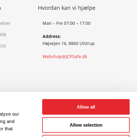
n
Hvordan kan vi hjælpe
elser
Man – Fre 07:00 – 17:00
tik
Address:
Højvejen 16, 8860 Ulstrup
EU)
Webshop@JCPSafe.dk
Allow all
alyse our
ing and
Allow selection
r that