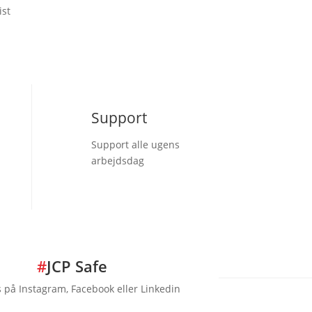
Mulighederne
ist
kan
vælges
på
varesiden
Support
Support alle ugens
arbejdsdag
#
JCP Safe
s på Instagram, Facebook eller Linkedin