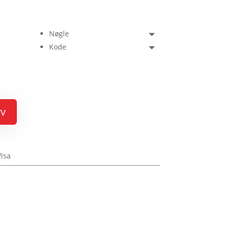
Nøgle
Kode
rv