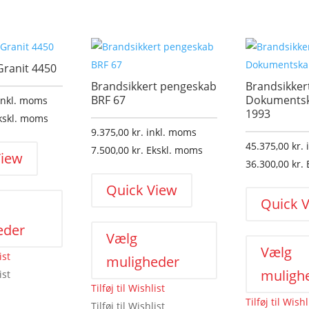
ranit 4450
Brandsikkert pengeskab
Brandsikker
BRF 67
Dokumentsk
inkl. moms
1993
kskl. moms
9.375,00
kr.
inkl. moms
45.375,00
kr.
7.500,00
kr.
Ekskl. moms
View
36.300,00
kr.
Dette
Quick View
Quick 
vare
Dette
har
eder
vare
Vælg
flere
Vælg
har
varianter.
ist
muligheder
flere
muligh
Mulighederne
ist
varianter.
Tilføj til Wishlist
kan
Tilføj til Wishl
Mulighederne
Tilføj til Wishlist