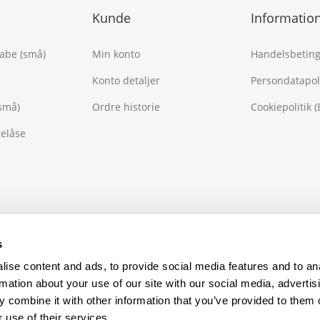
Kunde
Informatio
kabe (små)
Min konto
Handelsbeting
Konto detaljer
Persondatapoli
små)
Ordre historie
Cookiepolitik (
gelåse
s
ise content and ads, to provide social media features and to an
rmation about your use of our site with our social media, advertis
 combine it with other information that you’ve provided to them o
 use of their services.