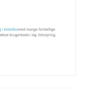
g i kodelåse
med mange forskellige
tive brugerkoder, log, tidsstyring,