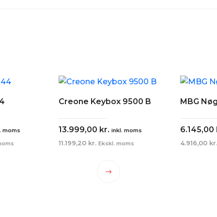
44
Creone Keybox 9500 B
MBG Nøg
13.999,00
kr.
6.145,00
l. moms
inkl. moms
11.199,20
kr.
4.916,00
kr
 moms
Ekskl. moms
te
Dette
e
vare
har
e
flere