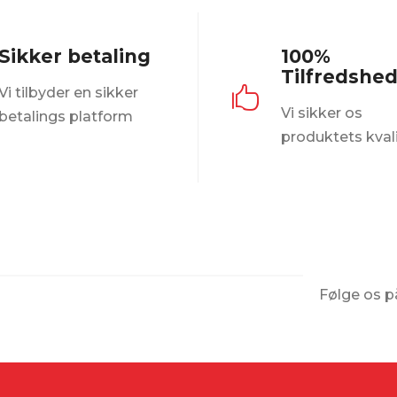
ianter.
varianter.
ighederne
Mulighederne
Sikker betaling
100%
n
kan
Tilfredshe
lges
vælges
Vi tilbyder en sikker

på
Vi sikker os
betalings platform
esiden
varesiden
produktets kval
Følge os p