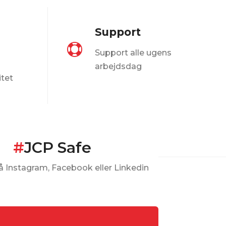
varianter.
Mulighederne
Support
kan
d
vælges

Support alle ugens
på
arbejdsdag
varesiden
itet
#
JCP Safe
å Instagram, Facebook eller Linkedin