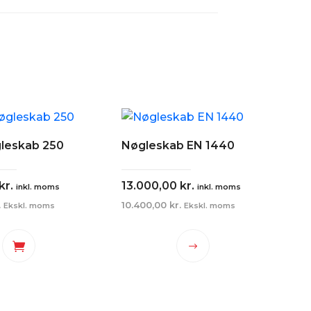
leskab 250
Nøgleskab EN 1440
kr.
13.000,00
kr.
inkl. moms
inkl. moms
.
10.400,00
kr.
Ekskl. moms
Ekskl. moms
Dette
vare
har
flere