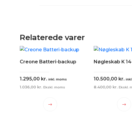
Relaterede varer
Creone Batteri-backup
Nøgleskab K 1
1.295,00
kr.
10.500,00
kr.
inkl. moms
ink
1.036,00
kr.
8.400,00
kr.
Ekskl. moms
Ekskl.
Dette
Det
vare
var
har
har
flere
fler