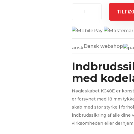
Nøgleskab
TILFØJ
KC48E
antal
30 dages returret
Dansk webshop
F
Indbrudssi
med kodel
Nøgleskabet KC48E er konstr
er forsynet med 18 mm tykke 
skab med stor styrke i forho
indbrudssikring af alle dine 
virksomheden eller derhje