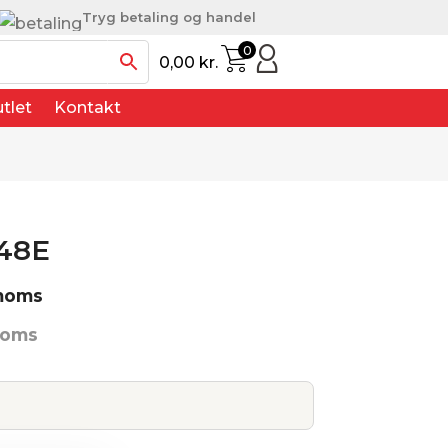
Tryg betaling og handel
0
0,00
kr.
tlet
Kontakt
48E
 moms
moms