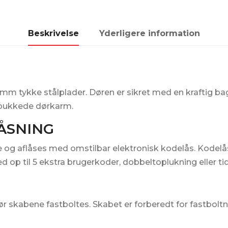
Beskrivelse
Yderligere information
mm tykke stålplader. Døren er sikret med en kraftig bagf
albukkede dørkarm.
ÅSNING
 og aflåses med omstilbar elektronisk kodelås. Kodelå
p til 5 ekstra brugerkoder, dobbeltoplukning eller tid
bør skabene fastboltes. Skabet er forberedt for fastbolt