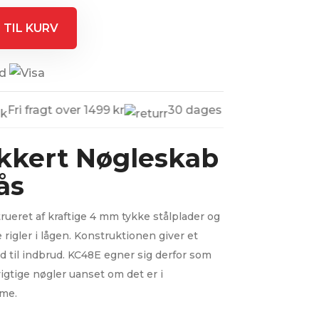
 TIL KURV
ri fragt over 1499 kr
30 dages returret
Da
kkert Nøgleskab
ås
ueret af kraftige 4 mm tykke stålplader og
rigler i lågen. Konstruktionen giver et
ld til indbrud. KC48E egner sig derfor som
vigtige nøgler uanset om det er i
mme.