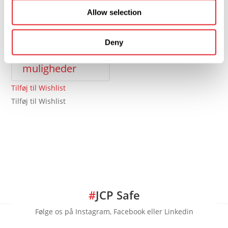
9.750,00
kr.
inkl. moms
Allow selection
7.800,00
kr.
Ekskl. moms
Dette
Deny
vare
Vælg
har
muligheder
flere
varianter.
Tilføj til Wishlist
Mulighederne
Tilføj til Wishlist
kan
vælges
på
varesiden
#
JCP Safe
Følge os på Instagram, Facebook eller Linkedin