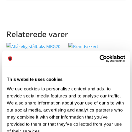
Relaterede varer
Aflåselig stålboks MBG20
Brandsikkert
dokumentskab BDS93
1.375,00
kr.
inkl. moms
1.100,00
kr.
Ekskl. moms
This website uses cookies
12.125,00
kr.
inkl. moms
Dette
We use cookies to personalise content and ads, to
9.700,00
kr.
Ekskl. moms
vare
Vælg
provide social media features and to analyse our traffic.
har
We also share information about your use of our site with
muligheder
Tilføj til kurv
flere
our social media, advertising and analytics partners who
varianter.
Tilføj til Wishlist
may combine it with other information that you’ve
Tilføj til Wishlist
Mulighederne
Tilføj til Wishlist
provided to them or that they’ve collected from your use
Tilføj til Wishlist
kan
of their services.