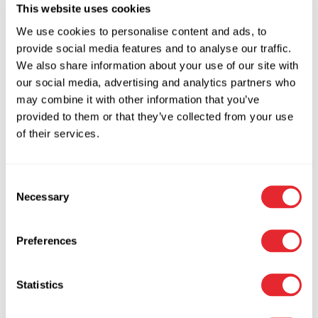
varianter.
This website uses cookies
Mulighederne
We use cookies to personalise content and ads, to
EMMA Kontaktsikring
kan
provide social media features and to analyse our traffic.
vælges
We also share information about your use of our site with
på
36,25
kr.
inkl. moms
our social media, advertising and analytics partners who
varesiden
may combine it with other information that you’ve
29,00
kr.
Ekskl. moms
provided to them or that they’ve collected from your use
Tilføj til kurv
of their services.
Tilføj til Wishlist
Tilføj til Wishlist
Consent
Necessary
Selection
JANNIC
Preferences
Hjørnebeskyttere
100,00
kr.
inkl. moms
Statistics
80,00
kr.
Ekskl. moms