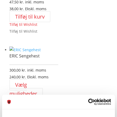
47,50
kr.
inkl. moms
38,00
kr.
Ekskl. moms
Tilføj til kurv
Tilføj til Wishlist
Tilføj til Wishlist
ERIC Sengehest
300,00
kr.
inkl. moms
240,00
kr.
Ekskl. moms
Vælg
Dette
muligheder
vare
Tilføj til Wishlist
har
Tilføj til Wishlist
flere