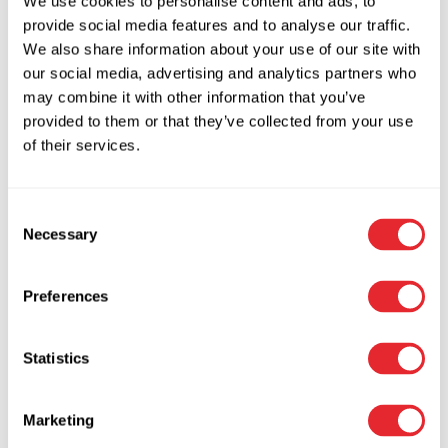
We use cookies to personalise content and ads, to
på
provide social media features and to analyse our traffic.
212,50
kr.
inkl. moms
varesiden
We also share information about your use of our site with
170,00
kr.
Ekskl. moms
our social media, advertising and analytics partners who
Tilføj til kurv
may combine it with other information that you’ve
provided to them or that they’ve collected from your use
Tilføj til Wishlist
of their services.
Tilføj til Wishlist
Consent
Necessary
Selection
64TI/50 Hængelås med
høj bøjle (HB80)
Preferences
168,00
kr.
inkl. moms
Statistics
134,40
kr.
Ekskl. moms
Vælg
Marketing
Dette
muligheder