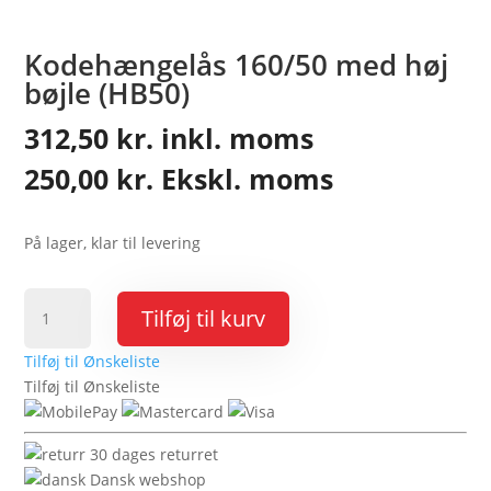
Kodehængelås 160/50 med høj
bøjle (HB50)
312,50
kr.
inkl. moms
250,00
kr.
Ekskl. moms
På lager, klar til levering
Kodehængelås
Tilføj til kurv
160/50
med
Tilføj til Ønskeliste
høj
Tilføj til Ønskeliste
bøjle
(HB50)
antal
30 dages returret
Dansk webshop