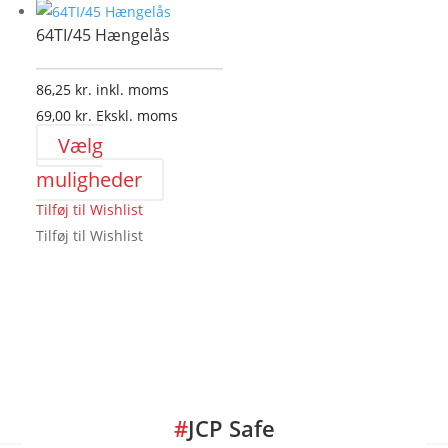
Mulighederne
64TI/45 Hængelås
kan
vælges
på
86,25
kr.
inkl. moms
varesiden
69,00
kr.
Ekskl. moms
Vælg
Dette
muligheder
vare
Tilføj til Wishlist
har
Tilføj til Wishlist
flere
varianter.
Mulighederne
kan
vælges
på
varesiden
#
JCP Safe