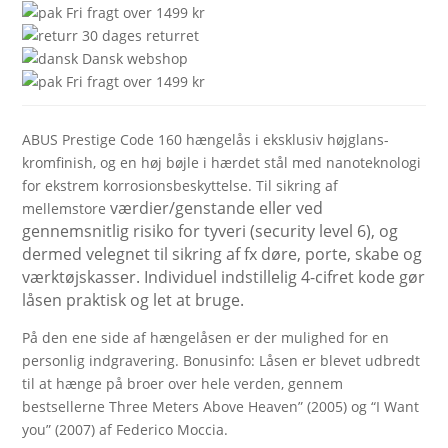
Fri fragt over 1499 kr
30 dages returret
Dansk webshop
Fri fragt over 1499 kr
ABUS Prestige Code 160 hængelås i eksklusiv højglans-
kromfinish, og en høj bøjle i hærdet stål med nanoteknologi
for ekstrem korrosionsbeskyttelse. Til sikring af
værdier/genstande eller ved
mellemstore
gennemsnitlig
risiko for tyveri (security level 6), og
dermed velegnet til sikring af fx døre, porte
, skabe og
værktøjskasser
. Individuel indstillelig 4-cifret kode gør
låsen praktisk og let at bruge.
På den ene side af hængelåsen er der mulighed for en
personlig indgravering. Bonusinfo: Låsen er blevet udbredt
til at hænge på broer over hele verden, gennem
bestsellerne Three Meters Above Heaven” (2005) og “I Want
you” (2007) af Federico Moccia.