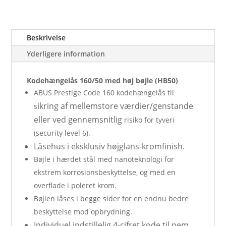
Beskrivelse
Yderligere information
Kodehængelås 160/50 med høj bøjle (HB50)
ABUS Prestige Code 160 kodehængelås til
ikring af mellemstore værdier/genstande
s
eller ved gennemsnitlig
risiko for tyveri
(security level 6).
Låsehus i eksklusiv højglans-kromfinish.
Bøjle i hærdet stål med nanoteknologi for
ekstrem korrosionsbeskyttelse, og med en
overflade i poleret krom.
Bøjlen låses i begge sider for en endnu bedre
beskyttelse mod opbrydning.
Individuel indstillelig 4-cifret kode til nem