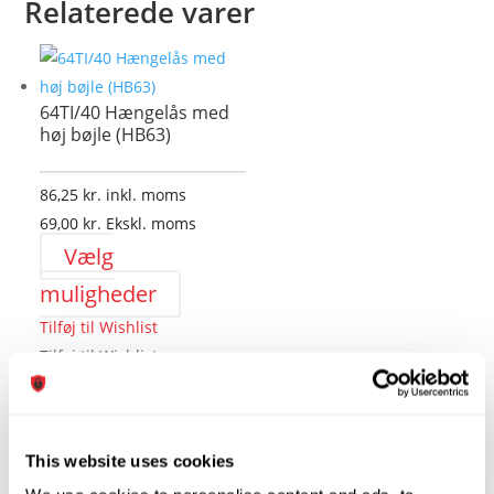
Relaterede varer
64TI/40 Hængelås med
høj bøjle (HB63)
86,25
kr.
inkl. moms
69,00
kr.
Ekskl. moms
Vælg
Dette
muligheder
vare
Tilføj til Wishlist
har
Tilføj til Wishlist
flere
varianter.
Mulighederne
64TI/40 Hængelås (3
kan
This website uses cookies
stk.)
vælges