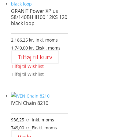
vælges
GRANIT Power XPlus
på
58/140BHIII100 12KS 120
varesiden
black loop
2.186,25
kr.
inkl. moms
1.749,00
kr.
Ekskl. moms
Tilføj til kurv
Tilføj til Wishlist
Tilføj til Wishlist
IVEN Chain 8210
936,25
kr.
inkl. moms
749,00
kr.
Ekskl. moms
Vælg