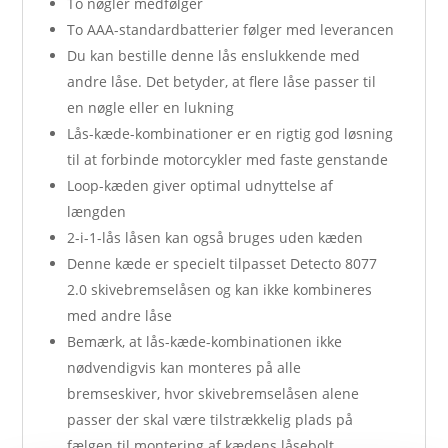
To nøgler medfølger
To AAA-standardbatterier følger med leverancen
Du kan bestille denne lås enslukkende med
andre låse. Det betyder, at flere låse passer til
en nøgle eller en lukning
Lås-kæde-kombinationer er en rigtig god løsning
til at forbinde motorcykler med faste genstande
Loop-kæden giver optimal udnyttelse af
længden
2-i-1-lås låsen kan også bruges uden kæden
Denne kæde er specielt tilpasset Detecto 8077
2.0 skivebremselåsen og kan ikke kombineres
med andre låse
Bemærk, at lås-kæde-kombinationen ikke
nødvendigvis kan monteres på alle
bremseskiver, hvor skivebremselåsen alene
passer der skal være tilstrækkelig plads på
fælgen til montering af kædens låsebolt