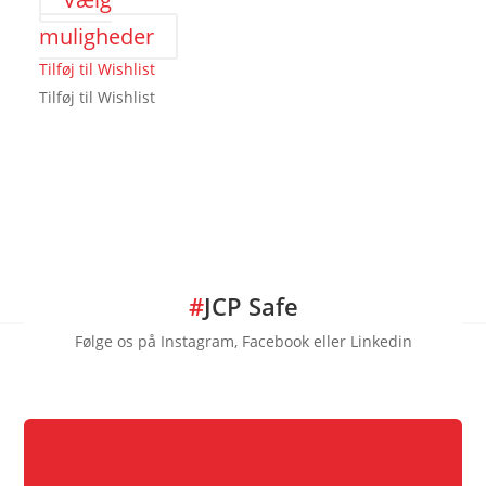
Dette
muligheder
vare
Tilføj til Wishlist
har
Tilføj til Wishlist
flere
varianter.
Mulighederne
kan
vælges
på
varesiden
#
JCP Safe
Følge os på Instagram, Facebook eller Linkedin