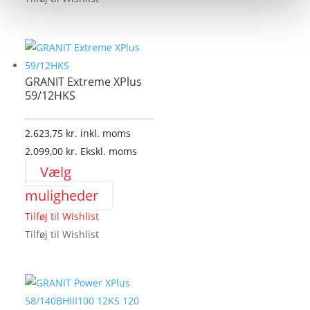
GRANIT Extreme XPlus
59/12HKS
2.623,75
kr.
inkl. moms
2.099,00
kr.
Ekskl. moms
Vælg
Dette
muligheder
vare
Tilføj til Wishlist
har
Tilføj til Wishlist
flere
varianter.
Mulighederne
kan