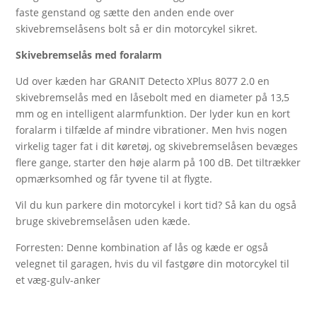
faste genstand og sætte den anden ende over
skivebremselåsens bolt så er din motorcykel sikret.
Skivebremselås med foralarm
Ud over kæden har GRANIT Detecto XPlus 8077 2.0 en
skivebremselås med en låsebolt med en diameter på 13,5
mm og en intelligent alarmfunktion. Der lyder kun en kort
foralarm i tilfælde af mindre vibrationer. Men hvis nogen
virkelig tager fat i dit køretøj, og skivebremselåsen bevæges
flere gange, starter den høje alarm på 100 dB. Det tiltrækker
opmærksomhed og får tyvene til at flygte.
Vil du kun parkere din motorcykel i kort tid? Så kan du også
bruge skivebremselåsen uden kæde.
Forresten: Denne kombination af lås og kæde er også
velegnet til garagen, hvis du vil fastgøre din motorcykel til
et væg-gulv-anker