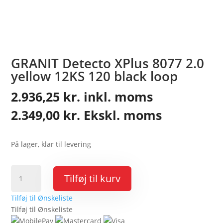
GRANIT Detecto XPlus 8077 2.0
yellow 12KS 120 black loop
2.936,25
kr.
inkl. moms
2.349,00
kr.
Ekskl. moms
På lager, klar til levering
GRANIT
Tilføj til kurv
Detecto
XPlus
Tilføj til Ønskeliste
8077
Tilføj til Ønskeliste
2.0