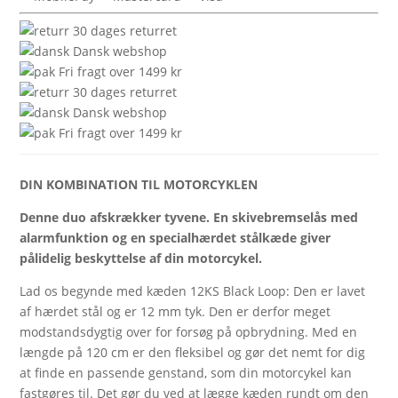
yellow
12KS
30 dages returret
120
Dansk webshop
black
Fri fragt over 1499 kr
loop
30 dages returret
antal
Dansk webshop
Fri fragt over 1499 kr
DIN KOMBINATION TIL MOTORCYKLEN
Denne duo afskrækker tyvene. En skivebremselås med
alarmfunktion og en specialhærdet stålkæde giver
pålidelig beskyttelse af din motorcykel.
Lad os begynde med kæden 12KS Black Loop: Den er lavet
af hærdet stål og er 12 mm tyk. Den er derfor meget
modstandsdygtig over for forsøg på opbrydning. Med en
længde på 120 cm er den fleksibel og gør det nemt for dig
at finde en passende genstand, som din motorcykel kan
fastgøres til. Det gør du ved at lægge kæden rundt om den