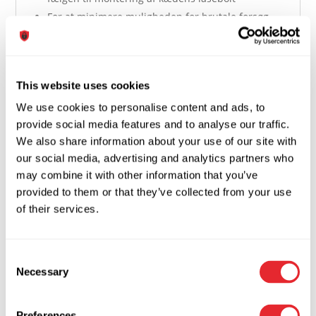
For at minimere muligheden for brutale forsøg
på opbrydning anbefales det ikke at placere
kæden på eller tæt på gulvet
Når den er aktiveret, har det røde blinkende lys
This website uses cookies
en ekstra afskrækkende effekt
We use cookies to personalise content and ads, to
provide social media features and to analyse our traffic.
We also share information about your use of our site with
our social media, advertising and analytics partners who
may combine it with other information that you’ve
provided to them or that they’ve collected from your use
of their services.
Relaterede varer
Consent
Necessary
Selection
LENNY Skabs- og
Preferences