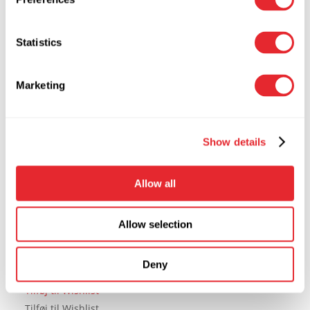
Skuffesikring
Statistics
49,50
kr.
inkl. moms
39,60
kr.
Ekskl. moms
Marketing
Tilføj til kurv
Tilføj til Wishlist
Tilføj til Wishlist
Show details
Allow all
SelectaDNA Cykel Kit
Allow selection
825,00
kr.
inkl. moms
660,00
kr.
Ekskl. moms
Deny
Tilføj til kurv
Tilføj til Wishlist
Tilføj til Wishlist