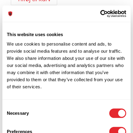
Tilføj til Wishlist
Tilføj til Wishlist
This website uses cookies
We use cookies to personalise content and ads, to
BEN Underlag til
provide social media features and to analyse our traffic.
Rullegitter
We also share information about your use of our site with
our social media, advertising and analytics partners who
may combine it with other information that you’ve
75,00
kr.
inkl. moms
provided to them or that they’ve collected from your use
60,00
kr.
Ekskl. moms
of their services.
Tilføj til kurv
Tilføj til Wishlist
Tilføj til Wishlist
Consent
Necessary
Selection
Preferences