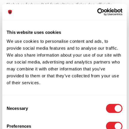
Skabet er forberedt til fastboltning. Ifølge den officielle
lovgivning skal dit våbenskab boltes fast, så skabet opnår
den optimale sikkerhed.
This website uses cookies
We use cookies to personalise content and ads, to
provide social media features and to analyse our traffic.
We also share information about your use of our site with
our social media, advertising and analytics partners who
Relaterede varer
may combine it with other information that you’ve
provided to them or that they’ve collected from your use
of their services.
Pengeskab Granit
Server 160D/1200
3450
Consent
Necessary
77.938,00
kr.
inkl. moms
Selection
9.750,00
kr.
inkl. moms
62.350,40
kr.
Ekskl.
7.800,00
kr.
Ekskl. moms
moms
Preferences