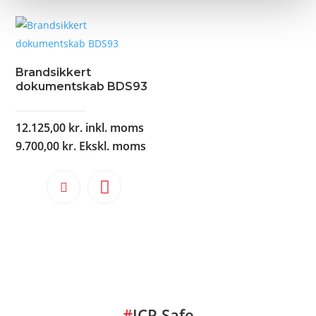
har
flere
varianter.
Mulighederne
Brandsikkert
kan
dokumentskab BDS93
vælges
på
12.125,00
kr.
inkl. moms
varesiden
9.700,00
kr.
Ekskl. moms
#
JCP Safe