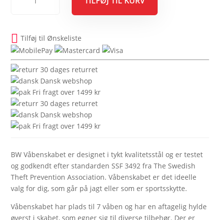
TILFØJ TIL KURV
Våbenskab
med
elektronisk
kodelås
Tilføj til Ønskeliste
til
7
30 dages returret
våben
Dansk webshop
antal
Fri fragt over 1499 kr
30 dages returret
Dansk webshop
Fri fragt over 1499 kr
BW Våbenskabet er designet i tykt kvalitetsstål og er testet
og godkendt efter standarden SSF 3492 fra The Swedish
Theft Prevention Association. Våbenskabet er det ideelle
valg for dig, som går på jagt eller som er sportsskytte.
Våbenskabet har plads til 7 våben og har en aftagelig hylde
øverst i skabet, som egner sig til diverse tilbehør. Der er