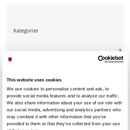
vælges
på
varesiden
Kategorier
This website uses cookies
We use cookies to personalise content and ads, to
Tilmeld dig vores
provide social media features and to analyse our traffic.
nyhedsbrev
We also share information about your use of our site with
our social media, advertising and analytics partners who
Skriv dig op til vores nyhedsbrev og vær blandt
de første, der får besked om nye produkter,
may combine it with other information that you’ve
særlige kampagner og spændende nyheder.
provided to them or that they’ve collected from your use