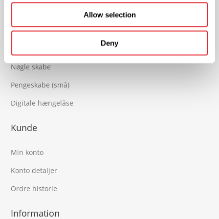
Allow selection
Produkter
Deny
Brandsikre skabe (små)
Nøgle skabe
Pengeskabe (små)
Digitale hængelåse
Kunde
Min konto
Konto detaljer
Ordre historie
Information