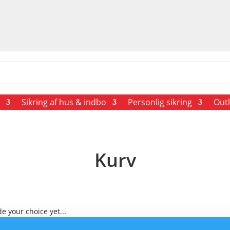
Sikring af hus & indbo
Personlig sikring
Outl
Kurv
e your choice yet...