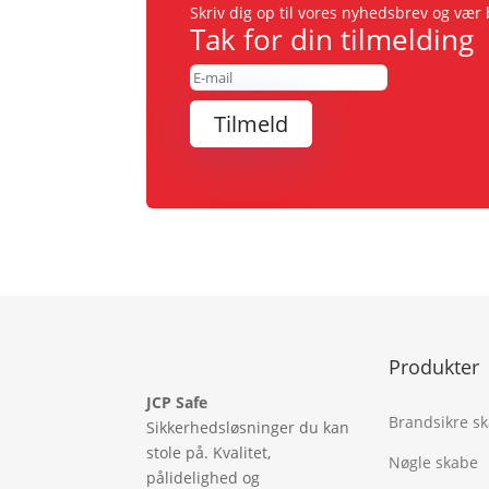
Skriv dig op til vores nyhedsbrev og væ
Tak for din tilmelding
Tilmeld
Produkter
JCP Safe
Brandsikre s
Sikkerhedsløsninger du kan
stole på. Kvalitet,
Nøgle skabe
pålidelighed og