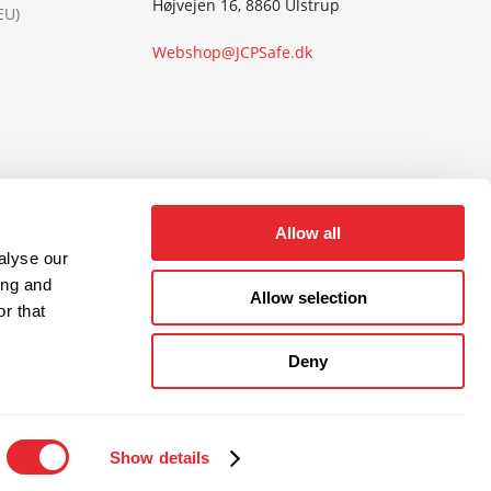
Højvejen 16, 8860 Ulstrup
EU)
Webshop@JCPSafe.dk
Allow all
alyse our
ing and
Allow selection
r that
Deny
Show details