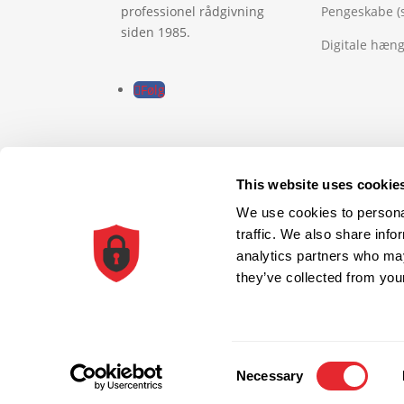
professionel rådgivning
Pengeskabe (
siden 1985.
Digitale hæn
Følg
This website uses cookie
© 2026 All Rights Reserved
We use cookies to personal
traffic. We also share info
0
analytics partners who may
they’ve collected from your
0
Din Kurv
Din kurv er tom
Gå til butikken
Consent
Necessary
Selection
Fortsæt med handle