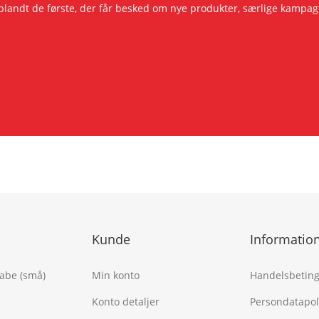
r blandt de første, der får besked om nye produkter, særlige kam
Kunde
Informatio
kabe (små)
Min konto
Handelsbeting
Konto detaljer
Persondatapoli